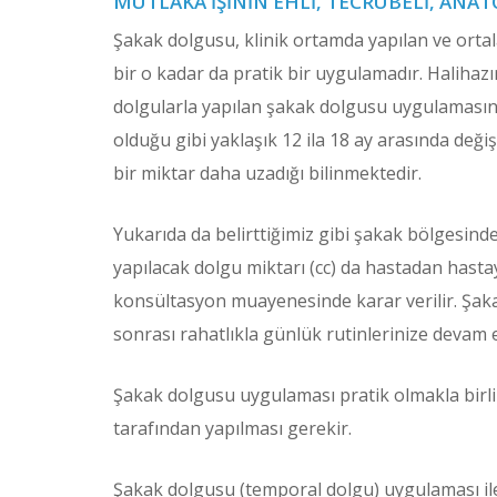
MUTLAKA IŞININ EHLI, TECRÜBELI, ANA
Şakak dolgusu, klinik ortamda yapılan ve orta
bir o kadar da pratik bir uygulamadır. Haliha
dolgularla yapılan şakak dolgusu uygulamasının 
olduğu gibi yaklaşık 12 ila 18 ay arasında deği
bir miktar daha uzadığı bilinmektedir.
Yukarıda da belirttiğimiz gibi şakak bölgesind
yapılacak dolgu miktarı (cc) da hastadan hasta
konsültasyon muayenesinde karar verilir. Şak
sonrası rahatlıkla günlük rutinlerinize devam 
Şakak dolgusu uygulaması pratik olmakla birlik
tarafından yapılması gerekir.
Şakak dolgusu (temporal dolgu) uygulaması ile i