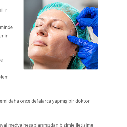
ilir
leminde
renin
ye
şlem
şlemi daha önce defalarca yapmış bir doktor
osyal medya hesaplarımızdan bizimle iletişime