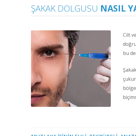
ŞAKAK DOLGUSU
NASIL Y
Cilt 
doğru
bu de
Şakak
çukur
bölge
biçim