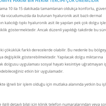
TOMIYE HAKIM BIR HEKIM TERCIHI ÇOK ÖNEMLIDIR
lama 10 ila 15 dakikada tamamlanan oldukça konforlu, güven
zırda vücudumuzda da bulunan hyaluronik asit bazlı dermal
kalıcılığı tıpkı hyaluronik asit ile yapılan pek çok dolgu iş
şiklik göstermektedir. Ancak düzenli yapıldığı takdirde bu sü
eki çöküklük farklı derecelerde olabilir. Bu nedenle bu bölge
ya değişiklik gösterebilmektedir. Yapılacak dolgu miktarına
ak dolgusu uygulaması sosyal hayatı kesintiye uğratmayan i
edebileceğiniz etkin bir uygulamadır.
te iğneli bir işlem olduğu için mutlaka alanında yetkin bu i
lgili detaylı bilgi için klinik telefon numaralarından veya s