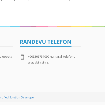
RANDEVU TELEFON
e eposta
+905305751099
numaralı telefonu
arayabilirsiniz.
ertified Solution Developer