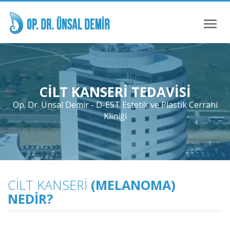
Toggl
naviga
CILT KANSERI TEDAVISI
Op. Dr. Ünsal Demir - D-EST Estetik ve Plastik Cerrahi
Kliniği
CILT KANSERI
(MELANOMA)
NEDIR?