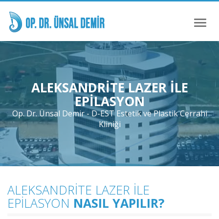
Toggl
naviga
ALEKSANDRITE LAZER ILE
EPILASYON
Op. Dr. Ünsal Demir - D-EST Estetik ve Plastik Cerrahi
Kliniği
ALEKSANDRITE LAZER ILE
EPILASYON
NASIL YAPILIR?