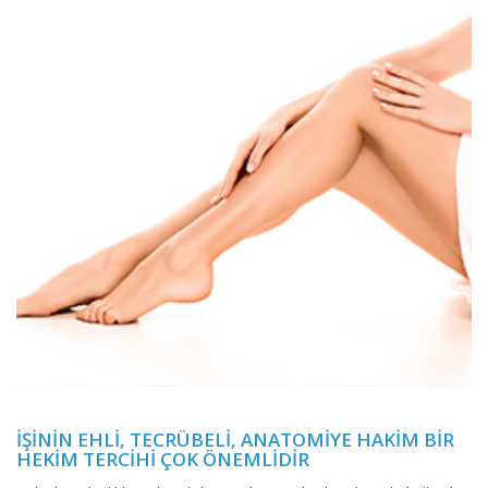
İŞININ EHLI, TECRÜBELI, ANATOMIYE HAKIM BIR
HEKIM TERCIHI ÇOK ÖNEMLIDIR