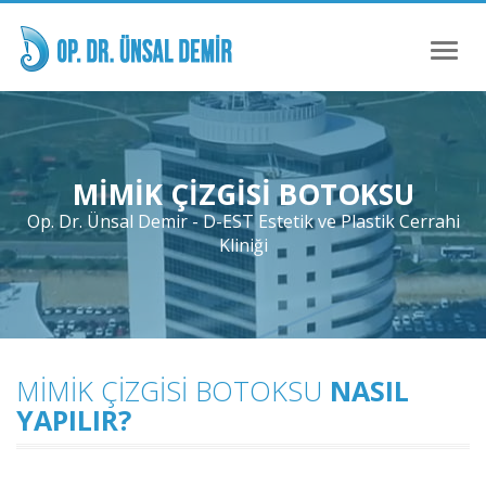
Toggl
naviga
MIMIK ÇIZGISI BOTOKSU
Op. Dr. Ünsal Demir - D-EST Estetik ve Plastik Cerrahi
Kliniği
MIMIK ÇIZGISI BOTOKSU
NASIL
YAPILIR?