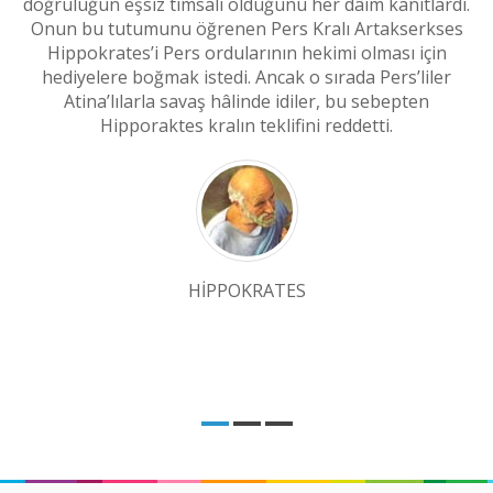
doğruluğun eşsiz timsali olduğunu her dâim kanıtlardı.
Onun bu tutumunu öğrenen Pers Kralı Artakserkses
Hippokrates’i Pers ordularının hekimi olması için
R
hediyelere boğmak istedi. Ancak o sırada Pers’liler
v
Atina’lılarla savaş hâlinde idiler, bu sebepten
Hipporaktes kralın teklifini reddetti.
HIPPOKRATES