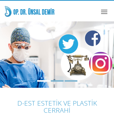
Toggl
naviga
D-EST ESTETIK VE PLASTIK
CERRAHI