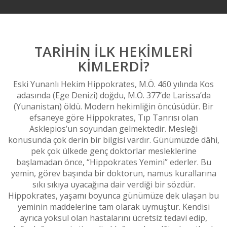
TARIHIN ILK HEKIMLERI
KIMLERDI?
Eski Yunanlı Hekim Hippokrates, M.Ö. 460 yılında Kos
adasında (Ege Denizi) doğdu, M.Ö. 377’de Larissa’da
(Yunanistan) öldü. Modern hekimliğin öncüsüdür. Bir
efsaneye göre Hippokrates, Tıp Tanrısı olan
i
Asklepios’un soyundan gelmektedir. Mesleği
konusunda çok derin bir bilgisi vardır. Günümüzde dâhi,
e
pek çok ülkede genç doktorlar mesleklerine
başlamadan önce, “Hippokrates Yemini” ederler. Bu
yemin, görev başında bir doktorun, namus kurallarına
sıkı sıkıya uyacağına dair verdiği bir sözdür.
Hippokrates, yaşamı boyunca günümüze dek ulaşan bu
yeminin maddelerine tam olarak uymuştur. Kendisi
ayrıca yoksul olan hastalarını ücretsiz tedavi edip,