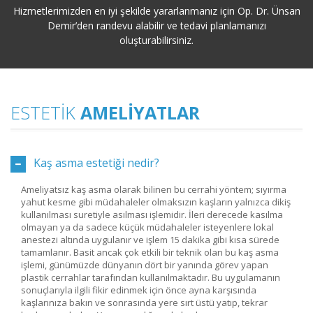
Hizmetlerimizden en iyi şekilde yararlanmanız için Op. Dr. Ünsan
Demir’den randevu alabilir ve tedavi planlamanızı
oluşturabilirsiniz.
ESTETIK
AMELIYATLAR
Kaş asma estetiği nedir?
Ameliyatsız kaş asma olarak bilinen bu cerrahi yöntem; sıyırma
yahut kesme gibi müdahaleler olmaksızın kaşların yalnızca dikiş
kullanılması suretiyle asılması işlemidir. İleri derecede kasılma
olmayan ya da sadece küçük müdahaleler isteyenlere lokal
anestezi altında uygulanır ve işlem 15 dakika gibi kısa sürede
tamamlanır. Basit ancak çok etkili bir teknik olan bu kaş asma
işlemi, günümüzde dünyanın dört bir yanında görev yapan
plastik cerrahlar tarafından kullanılmaktadır. Bu uygulamanın
sonuçlarıyla ilgili fikir edinmek için önce ayna karşısında
kaşlarınıza bakın ve sonrasında yere sırt üstü yatıp, tekrar