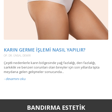
KARIN GERME IŞLEMI NASIL YAPILIR?
L
OP. DR. ÜNSAL DEMIR
OP
Çeşitli nedenlerle karın bölgesinde yağ fazlalığı, deri fazlalığı,
Üs
sarkıklık ve benzeri sorunları olan bireyler için son yıllarda tıpta
bö
meydana gelen gelişmeler sonucunda...
- 
- devamını oku
BANDIRMA ESTETIK